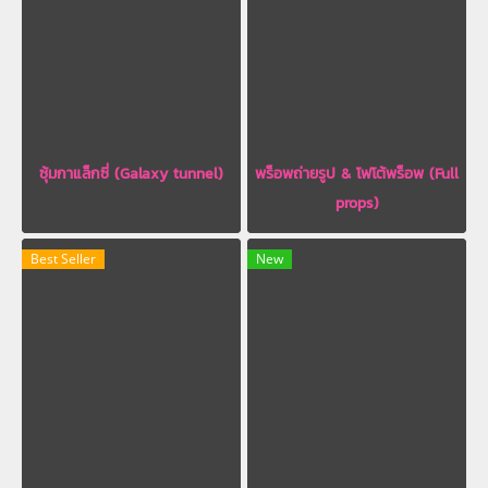
ซุ้มกาแล็กซี่ (Galaxy tunnel)
พร็อพถ่ายรูป & โฟโต้พร็อพ (Full
props)
Best Seller
New