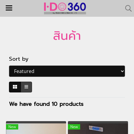
สินค้า
Sort by
We have found 10 products
New
New